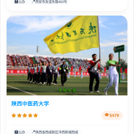
🏫
📍
公办
西安市友谊东路463号
陕西中医药大学
5479
🏫
📍
公办
陕西省西咸新区沣西新城西咸