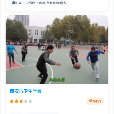
🏫
📍
公办
渭南市高新区胜利大街西段科
西安市卫生学校
9453