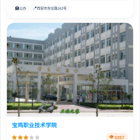
🏫
📍
公办
西安市东仪路162号
宝鸡职业技术学院
3357