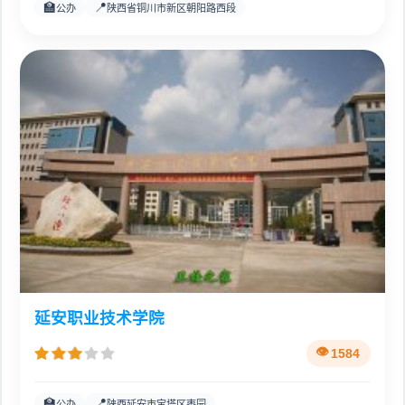
🏫
📍
公办
陕西省铜川市新区朝阳路西段
延安职业技术学院
1584
🏫
📍
公办
陕西延安市宝塔区枣园