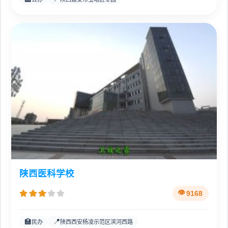
陕西医科学校
9168
🏫
📍
民办
陕西西安杨凌示范区滨河西路