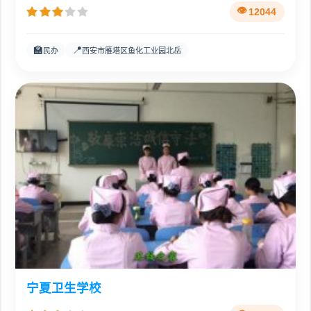
12044
🏫
📍
民办
西安市雁塔区鱼化工业园北岳
宁夏卫生学校