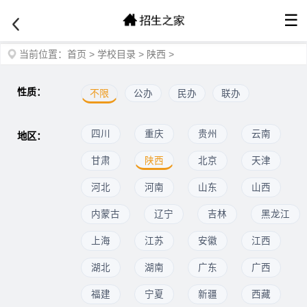
☰
当前位置：
首页
>
学校目录
>
陕西
>
性质：
不限
公办
民办
联办
四川
重庆
贵州
云南
地区：
甘肃
陕西
北京
天津
河北
河南
山东
山西
内蒙古
辽宁
吉林
黑龙江
上海
江苏
安徽
江西
湖北
湖南
广东
广西
福建
宁夏
新疆
西藏