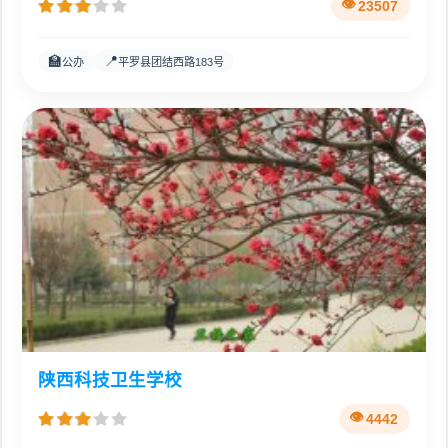
23507
🏫
📍
公办
平罗县团结西路183号
陕西科技卫生学校
4442