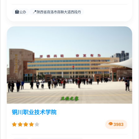
🏫
📍
公办
陕西省商洛市商鞅大道西段丹
铜川职业技术学院
3983