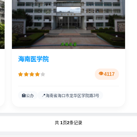
海南医学院
4117
🏫
📍
公办
海南省海口市龙华区学院路3号
共
1
页
2
条记录