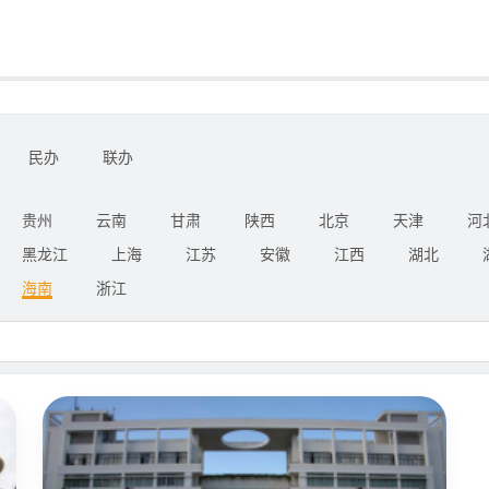
民办
联办
贵州
云南
甘肃
陕西
北京
天津
河
黑龙江
上海
江苏
安徽
江西
湖北
海南
浙江