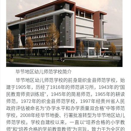
毕节地区幼儿师范学校简介
毕节地区幼儿师范学校的前身是织金县师范学校，始
建于1905年，历经了1916年的师范讲习所，1943年的“国
民教育师资训练班”，1945年的简易师范，1965年的耕读
师范，1972年的织金县师范学校，1997年经贵州省人民
政府评估被命名为“办学水平和办学质量双合格”中等师范
学校，2008年经毕节地委、行署批准转型为毕节地区幼儿
师范学校。学校自建校以来，一直以“培养合格的小学教
师”和“培养合格的学前教育教师”为宗旨，致力于为全区的