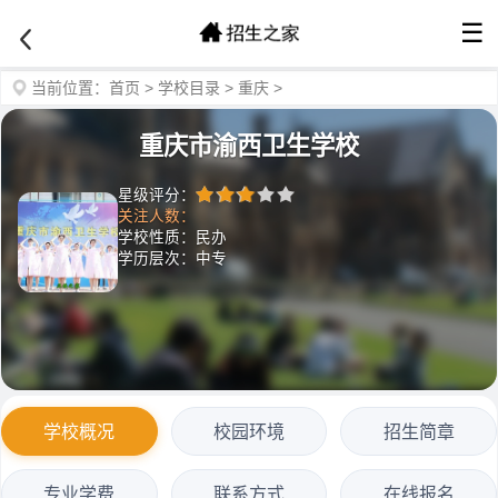
☰
当前位置：
首页
>
学校目录
>
重庆
>
重庆市渝西卫生学校
星级评分：
关注人数：
学校性质：民办
学历层次：中专
学校概况
校园环境
招生简章
专业学费
联系方式
在线报名