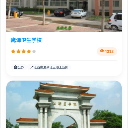
鹰潭卫生学校
4312
🏫
📍
公办
江西鹰潭余江五湖工业园