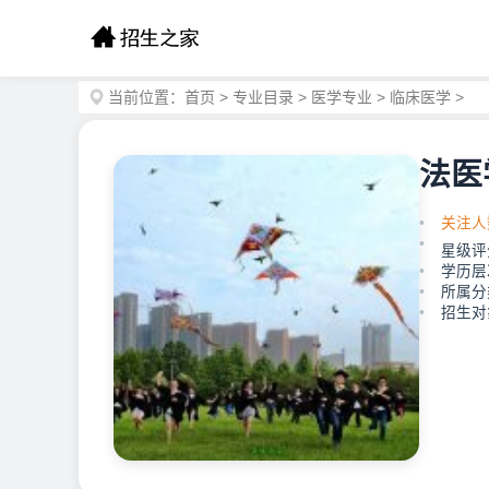
当前位置：
首页
>
专业目录
>
医学专业
>
临床医学
>
法医
关注人
星级评
学历层
所属分
招生对