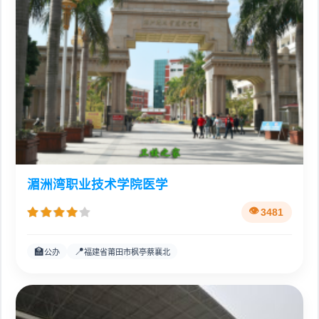
湄洲湾职业技术学院医学
3481
🏫
📍
公办
福建省莆田市枫亭蔡襄北