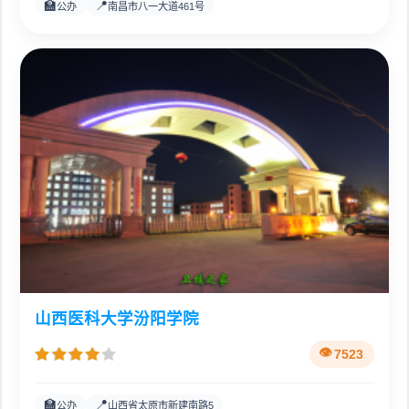
🏫
📍
公办
南昌市八一大道461号
山西医科大学汾阳学院
7523
🏫
📍
公办
山西省太原市新建南路5