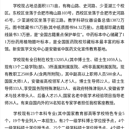
学校现占地总面积1171亩，有梅山路、史河路、少荃湖三个校
区。东校区坐落于合肥市梅山路103号，西校区坐落于合肥市史河路
45号，少荃湖校区坐落于前江路。教学科研仪器设备总值13872万
元。图书馆藏书175万册(其中纸质图书94.32万册)，古籍部珍藏古籍
线装书3.3万册，是“全国古籍重点保护单位”。中药标本中心储藏了1
1万份药用植物腊叶标本，是全国医药院校珍藏标本最丰富的标本
馆。新安医学文化中心是安徽省中医药文化宣传教育基地。
学校现有全日制在校生13205人(其中博士生、硕士生1059人)。
现有13个二级学院(部)、3所直属附属医院、4所非直属附属医院。现
有教职工2500多人(含两所附院)，其中副高以上职称人员500余人。
国医大师1人，安徽省高校领军人才5人，博士生导师22人，硕士生
导师333人;享受国务院特殊津贴23人、省政府特殊津贴8人;安徽省学
术与技术带头人、后备人才25人;国家名老中医学术经验项目指导老
师26人。有来自国内外的56名知名专家学者担任我校客座教授。
学校现有23个本科专业(其中国家教育部高等学校特色专业5
个，19个专业列入一本招生)，有2个一级学科博士学位授予点，4个
一级学科硕士学位授予点、25个二级学科硕士学位授予点、4个硕士