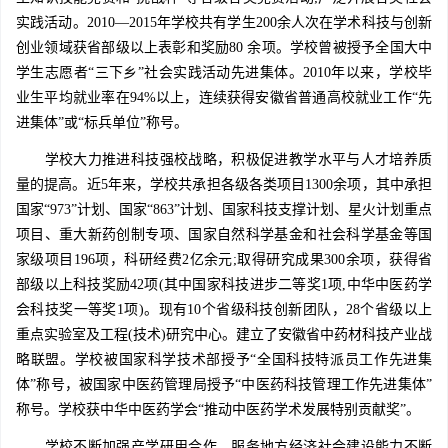
实践活动。2010—2015年学校共有学生200余人次在学术科技与创新
创业领域获省部级以上表彰和奖励80 余项。学校曾被授予全国大中
学生志愿者“三下乡”社会实践活动先进集体。2010年以来，学校毕
业生平均就业率在94%以上，连续获得安徽省普通高校就业工作“先
进集体”或“标兵单位”称号。
学校大力推进科技强校战略，积极促进教学水平与人才培养质
量的提高。近5年来，学校共承担各级各类项目1300余项，其中承担
国家“973”计划、国家“863”计划、国家科技支撑计划、星火计划重点
项目、重大新药创制专项、国家自然科学基金和社会科学基金等国
家级项目196项，科研经费2亿余元;取得研究成果300余项，获得省
部级以上科技奖励42项(其中国家科技进步二等奖1项,中华中医药学
会科技奖一等奖1项)。现有10个省级科技创新团队，28个省级以上
重点实验室及工程(技术)研究中心。建立了安徽省中药材科技产业战
略联盟。学校被国家科学技术部授予“全国科技特派员工作先进集
体”称号，被国家中医药管理局授予“中医药科技管理工作先进集体”
称号。学校获中华中医药学会“推动中医药学术发展特别贡献奖”。
学校不断加强产学研用合作，服务地方经济社会建设能力不断