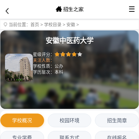
☰
当前位置：
首页
>
学校目录
>
安徽
>
安徽中医药大学
星级评分：
关注人数：
学校性质：公办
学历层次：本科
学校概况
校园环境
招生简章
专业学费
联系方式
在线报名