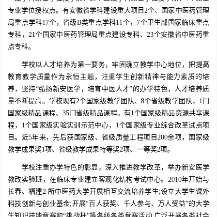
专业学位授权点。有安徽省学科建设重大项目2个、国家中医药管理
局重点学科17个，省级B类重点学科11个，7个卫生部国家临床重点
专科，21个国家中医药管理局重点建设专科、23个安徽省中医药重
点专科。
学校以人才培养为第一要务，牢固确立教学中心地位，把提高
教育教学质量作为永恒主题，注重学生创新精神与能力素质的培
养，坚持“弘扬新安医学，培育中医人才”的办学特色，人才培养质
量不断提高。学校现有2个国家级教学团队、8个省级教学团队，1门
国家级精品课程、35门省级精品课程。有1个国家级精品资源共享课
程，1个国家级实验实训示范中心，1个国家级专业综合改革试点项
目。近5年来，先后获国家级、省级质量工程项目200余项，国家级
教学成果奖1项、省级教学成果特等奖2项、一等奖2项。
学校注重办学特色的彰显，深入推进教学改革，举办新安医学
教改实验班，在临床专业建立客观化结构考试中心。2010年开始与
长春、福建2 所中医药大学开展相互交流培养学生;设立大学生课外
科技创新与创业基金;开展“百人获奖、千人参与、万人受益”的大学
生知识技能竞赛和“挑战杯”等各级各类竞赛活动;广泛开展各类社会