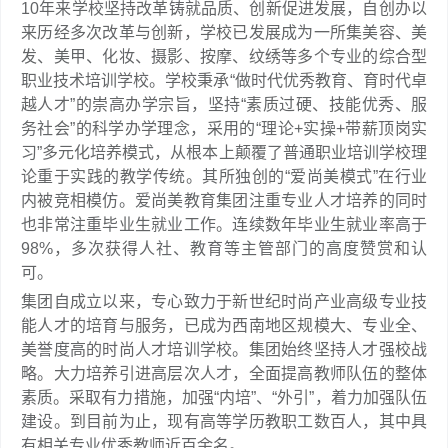
10年来学校坚持改革铸就品质、创新促进发展，自创办以
来历经多次改革与创新，学校已发展成为一所集美容、美
发、美甲、化妆、摄影、按摩、纹绣等多个专业的综合型
职业技术培训学校。学校秉承“做时代优秀教育、育时代卓
越人才”的崇高办学宗旨，坚持“素质过硬、技能优秀、服
务社会”的科学办学理念，采用的“理论+实操+带薪顶岗实
习”多元化培养模式，从根本上颠覆了普通职业培训学校理
论重于实践的教学传统。其所独创的“爱尚美模式”在行业
内被竞相模仿。爱尚美教育集团注重专业人才培养的同时
也非常注重毕业生就业工作。连续数年毕业生就业率高于
98%，多次获得人社、教育等主管部门的高度赞赏和认
可。
集团自成立以来，专心致力于新世纪时尚产业高级专业技
能人才的培育与服务，已成为西南地区规模大、专业全、
美誉度高的时尚人才培训学校。集团始终坚持人才强校战
略。大力培养引进高层次人才，全面提高教师队伍的整体
素质。采取有力措施，加强“内培”、“外引”，着力加强队伍
建设。到目前为止，现有高等学历教职工数百人，其中具
有相关专业优秀教师近百余名。