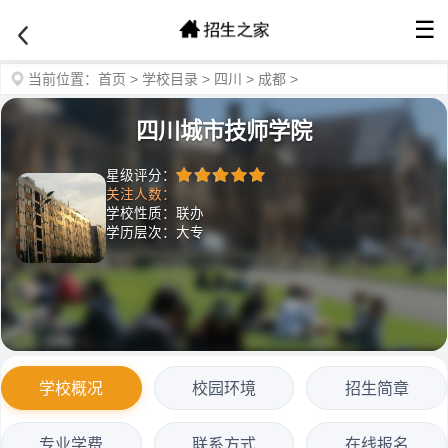
☰
当前位置：
首页
>
学校目录
>
四川
>
成都
>
四川城市技师学院
星级评分：
关注人数：
学校性质：联办
学历层次：大专
学校概况
校园环境
招生简章
专业学费
联系方式
在线报名