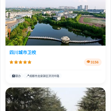
四川城市卫校
3156
🏫
📍
联办
成都市龙泉驿区洪河中路