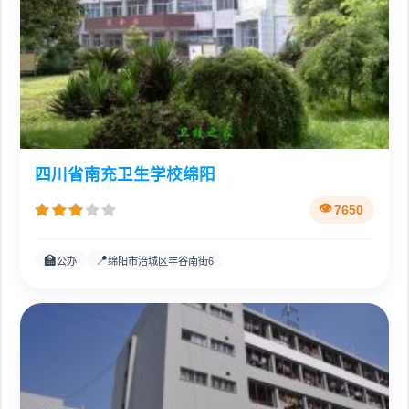
四川省南充卫生学校绵阳
7650
🏫
📍
公办
绵阳市涪城区丰谷南街6