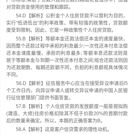
对贷款资金使用的管理和跟踪。
54.D【解析】公积金个人住房贷款不以营利为目的，
实行“低进低出”的利率政策，带有较强的政策性，贷款额
度受到限制。因此，它是一种政策性个人住房贷款。
55.B【解析】等额本金还款法偿还本金的速度最快，
因而整个还款过程中承担的利息最少;一次性还本付息法偿
还本金速度最慢，承担的利息最多; 等额本息还款法则是
居于等额本金与到期一次性还本付息之间;组合还款法则因
为还款期数、每期还款额不同，负担的利息额视具体情况
不同。
56.D【解析】征信服务中心应当在接受异议申请后l5
个工作日内，向异议申请人或转交异议申请的中国人民银
行征信管理部门提供书面答复。
57.B【解析】个人住房贷款的发放额度一般是按拟购
(建造、大修)住房价格扣除其不低于价款20%的首期付款
后的数量来确定。所以，本题的正确答案为B。
58.A【解析】这是客户信贷需求的理性动机。