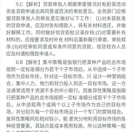
5.C【解析】贷款审批人根据审查情况对有担保流动
资金贷款申请出具同意或否决的审批意见。业务部门应根
据贷款审批人的审批意见做好以下工作： (1)对未获批准
的贷款申请，应及时告知借款人，将有关材料退还，并做
好解释工作，同时做好信贷拒批记录存档;(2)对需要补充
材料的，应按要求及时补充 材料后重新履行审查、审批程
序;(3)对经审批同意或有条件同意的贷款，信贷经办人员
应及时通知借款申请人。
6.B【解析】集中策略是指银行把某种产品的总市场
按照一定标准细分为若干个子市场后，从中选择一个子市
场作为目标市场，针对这一目标市场，只 设计一种营销组
合，集中人力、物力和财力投入到这一目标市场。这一方
法通常适用于资源不多的中小银行。而差异性策略是指银
行把某种产品的总市场按照一定标 准细分成若干个子市场
后，从中选取两个或两个以上子市场作为自己的目标市
场，并分别为每一个目标市场设计一个专门的营销组合。
差异性策略风险相对较小，能 更充分地利用目标市场的各
种经营要素。其缺点是成本费用较高，所以这种策略一般