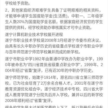
学校给予资助。
2、其他家庭经济艰难学生具备了证明艰难的相关资料，
才能够申请学生国度助学金(生活费)，中职一、二年级学
生人数20%为国度助学金名额，依据家庭经济贫穷的学生
提供的资料，经学校资助办审核属实才可中止资助。
遂宁计算机职业技术学校展开进程
遂宁市职业技术学校是2008年3月经遂宁市委市府决议，
由具有长久中职办学历史的省级重点学校遂宁市职业中学
与百年师范遂宁师范学校兼并而成的新学校。
遂宁市职业中学1982年由普通中学改办为职业中学，199
0年被命名为“四川省首批省级重点职业中学”，1999年、2
004年经过“省重”复评，已有近30年的中职办学历史。
遂宁师范学校，始建于1914年，原名四川省立第三师范学
校，已为社会培育了2万余名合格人才。2001年在遂宁市
教育资源优化组合中，遂宁经济技术中专校、四川省大学
成人教育学院遂宁分院先后并入学校。兼并以后的新学校
2008年顺利经过“省重”复评。
很多的学生是太过关怀学费的上下了，所以到最后也没有