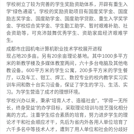
学校树立了较为完善的学生奖励资助体系，开辟有重生入
学“绿色通道”。学校的奖励资助项目有国度奖学金、国度
励志奖学金、国度助学金、国度助学贷款、重生入学奖学
金、学校综合奖学金、学生勤工助学、暂时艰难补助、社
会资助等，可充沛鼓舞优秀学生、资助家庭经济艰难学
生。
成都市庄园机电计算机职业技术学校展开进程
现占地20多亩。另有20余亩理论基地。其中1000多平方
米的新教学楼及多媒体教室两间，六十多台电脑及其他电
教设备。600平方米的学生公寓，200多平方米的学生餐
厅，以及车工、钳工、焊工、数控专业的校内教学实习实
训车间和数十台实习设备，保证了学生的学习、生活、实
习。为学生营造了成才的理想环境。
学校兴办以来，秉承“培育人才、造福社会”，“学得一无所
长，终身受益”的办学目标，采取理论培训与技艺强化相分
离的方式，注重学生综合素质的培育，努力进步学生的理
论才干和社会顺应才干，先后为省内外各用人单位培育了
六千多名中等技术人才，遭到了用人单位和社会的分歧好