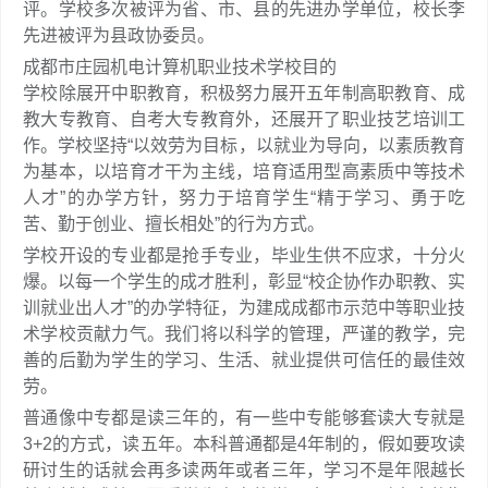
评。学校多次被评为省、市、县的先进办学单位，校长李
先进被评为县政协委员。
成都市庄园机电计算机职业技术学校目的
学校除展开中职教育，积极努力展开五年制高职教育、成
教大专教育、自考大专教育外，还展开了职业技艺培训工
作。学校坚持“以效劳为目标，以就业为导向，以素质教育
为基本，以培育才干为主线，培育适用型高素质中等技术
人才”的办学方针，努力于培育学生“精于学习、勇于吃
苦、勤于创业、擅长相处”的行为方式。
学校开设的专业都是抢手专业，毕业生供不应求，十分火
爆。以每一个学生的成才胜利，彰显“校企协作办职教、实
训就业出人才”的办学特征，为建成成都市示范中等职业技
术学校贡献力气。我们将以科学的管理，严谨的教学，完
善的后勤为学生的学习、生活、就业提供可信任的最佳效
劳。
普通像中专都是读三年的，有一些中专能够套读大专就是
3+2的方式，读五年。本科普通都是4年制的，假如要攻读
研讨生的话就会再多读两年或者三年，学习不是年限越长