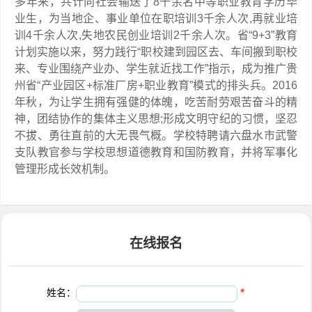
多年来，共计向社会输送了8千余名中等职业教育学历毕
业生，为当地企、事业单位在职培训3千余人次,再就业培
训4千余人次,失地农民创业培训2千余人次。省“9+3”教育
计划实施以来，努力践行“职校建到园区去、车间搬到职校
来、专业围绕产业办、学生就近找工作”指示，成为推广贵
州省“产业园区+标准厂房+职业教育”模式的排头兵。2016
年秋，为让学生拥有强健的体魄，吃苦耐劳艰苦奋斗的精
神，团结协作的集体主义思想;形成文明守纪的习惯，坚忍
不拔、勇往直前的大无畏气概。学校特聘请六盘水市武警
支队教官参与学校思想道德教育和国防教育，并将军事化
管理形成长效机制。
在线报名
姓名：
*