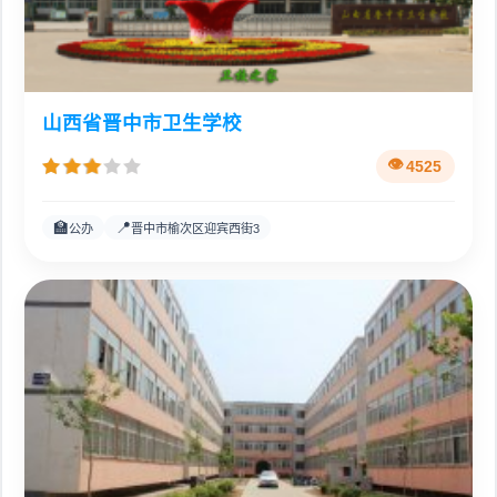
山西省晋中市卫生学校
4525
🏫
📍
公办
晋中市榆次区迎宾西街3