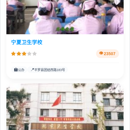
宁夏卫生学校
23507
🏫
📍
公办
平罗县团结西路183号