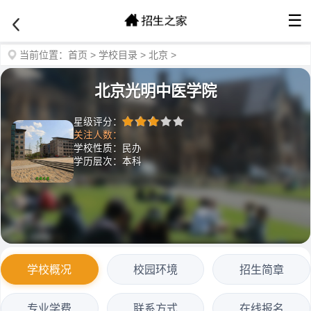
☰
当前位置：
首页
>
学校目录
>
北京
>
北京光明中医学院
星级评分：
关注人数：
学校性质：民办
学历层次：本科
学校概况
校园环境
招生简章
专业学费
联系方式
在线报名