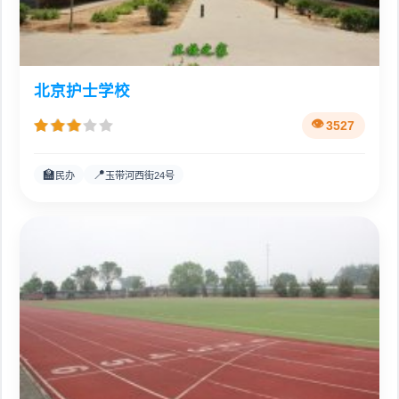
北京护士学校
3527
🏫
📍
民办
玉带河西街24号