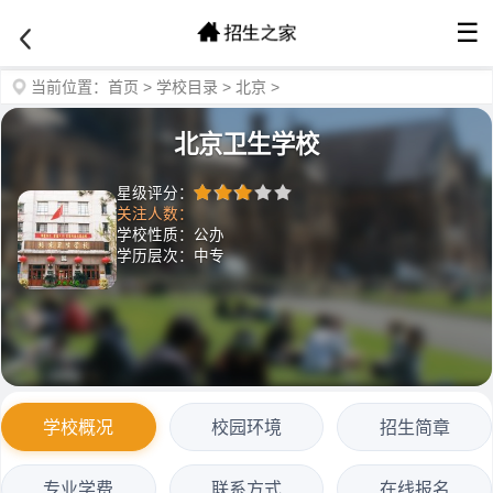
☰
当前位置：
首页
>
学校目录
>
北京
>
北京卫生学校
星级评分：
关注人数：
学校性质：公办
学历层次：中专
学校概况
校园环境
招生简章
专业学费
联系方式
在线报名