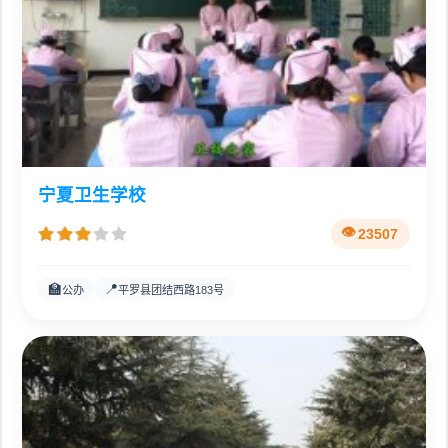
宁夏卫生学校
23507
🏫
📍
公办
平罗县团结西路183号