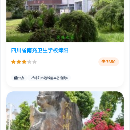
四川省南充卫生学校绵阳
7650
🏫
📍
公办
绵阳市涪城区丰谷南街6