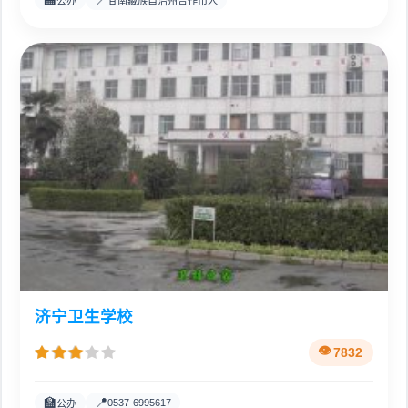
🏫
📍
公办
甘南藏族自治州合作市人
济宁卫生学校
7832
🏫
📍
0537-6995617
公办