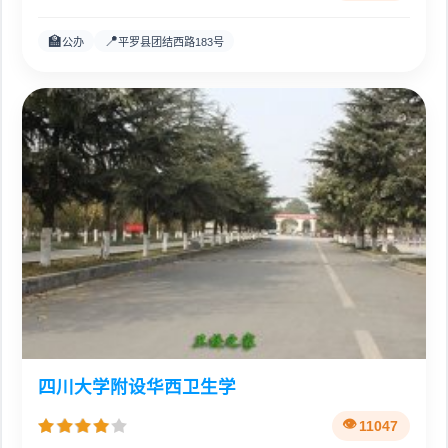
🏫
📍
公办
平罗县团结西路183号
四川大学附设华西卫生学
11047