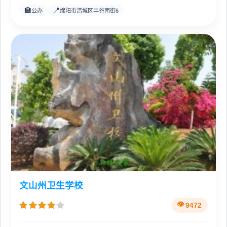
🏫
📍
公办
绵阳市涪城区丰谷南街6
文山州卫生学校
9472