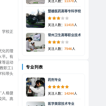
关注人数：
11370
人
楚雄医药高等专科学校
关注人数：
11415
人
，学校正
常州卫生高等职业技术
关注人数：
7546
人
代化的理
水平。有
球等运动
专业列表
教职工1
学科带头
药剂专业
"人格健
关注人数：
14244
人
校风、高
医学美容技术专业