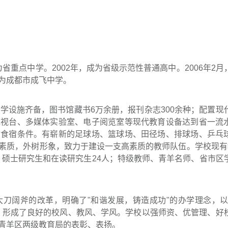
为省重点中学。2002年，成为省级示范性普通高中。2006年2月
为成都市成飞中学。
学设施齐备，图书馆藏书6万余册，报刊杂志300余种；配置现
电视台、多媒体实验室、电子阅览室等现代教育设备达到省一流
的食宿条件。有崭新的足球场、篮球场、田径场、排球场、乒乓
素质，外树形象，致力于建设一支高素质的教师队伍。学校现有
人；硕士研究生和在读研究生24人；特级教师、青羊名师、省市区
刀阔斧的改革，明确了"和谐发展，铸造成功"的办学理念，以
，形成了良好的校风、教风、学风。学校以强师资、优管理、好
青羊区两级教育局的表彰、表扬。