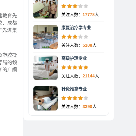
关注人数：
17778
人
础教育先
校、成都
康复治疗学专业
作先进集
关注人数：
5108
人
及塑胶操
高级护理专业
育局的领
育的广阔
关注人数：
21144
人
针灸推拿专业
关注人数：
3390
人