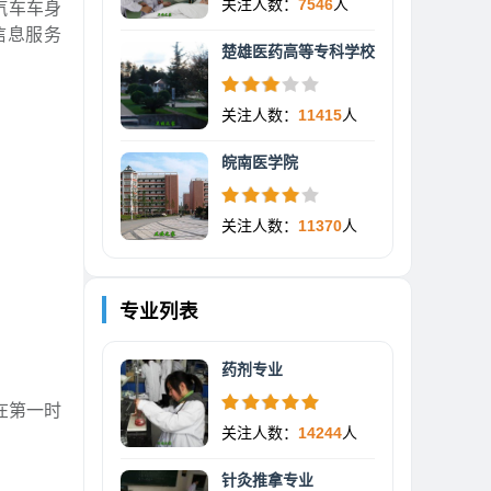
关注人数：
7546
人
汽车车身
信息服务
楚雄医药高等专科学校
关注人数：
11415
人
皖南医学院
关注人数：
11370
人
专业列表
药剂专业
在第一时
关注人数：
14244
人
针灸推拿专业