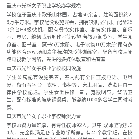
重庆市光华女子职业学校办学规模
学校位于重庆市歌乐山林园。占地50余亩，建筑面积约2.
6万平方米。学校配套设施完善，拥有微机室4间、配备25
0余台P4级微机，配有餐饮实作室、客房实作室、音乐
室、琴房、缝纫裁剪制作室等设施;有教师阅览室、学生阅
览室、图书室，藏书5万余册、电子读物10万余册;拥有多
功能体育运动场和豪华标准的形体训练室，配备有校园闭
路电视教学网络，先进的多媒体教室和语音室
重庆市光华女子职业学校校园设施
学生公寓配套设施完善，室内配有全国直拨电话、电风
扇，备有写字台、衣柜、书柜等，床上用品、洗漱用具一
律由学校配送。学生食堂装修一新，宽敞明亮，整洁卫
生，配有标准的玻璃钢餐桌，能容纳1000多名学生同时就
餐。
重庆市光华女子职业学校师资力量
学校师资力量雄厚，有专任教师92人，其中“双师型”教师2
4人，完全能满足各专业教学所需。有45个教学班，在校