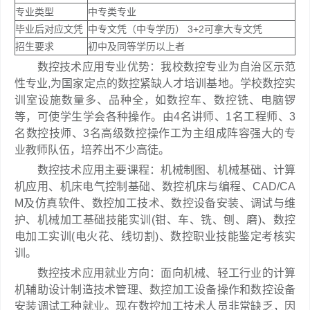
专业类型
中专类专业
毕业后对应文凭
中专文凭（中专学历） 3+2可拿大专文凭
招生要求
初中及同等学历以上者
数控技术应用专业优势：我校数控专业为自治区示范
性专业,为国家定点的数控紧缺人才培训基地。学校数控实
训室设施数量多、品种全，如数控车、数控铣、电脑锣
等，可使学生学会各种操作。由4名讲师、1名工程师、3
名数控技师、3名高级数控操作工为主组成阵容强大的专
业教师队伍，培养出不少高徒。
数控技术应用主要课程：机械制图、机械基础、计算
机应用、机床电气控制基础、数控机床与编程、CAD/CA
M及仿真软件、数控加工技术、数控设备安装、调试与维
护、机械加工基础技能实训(钳、车、铣、刨、磨)、数控
电加工实训(电火花、线切割)、数控职业技能鉴定考核实
训。
数控技术应用就业方向：面向机械、轻工行业的计算
机辅助设计制造技术管理、数控加工设备操作和数控设备
安装调试工种就业。现在数控加工技术人员非常缺乏，因