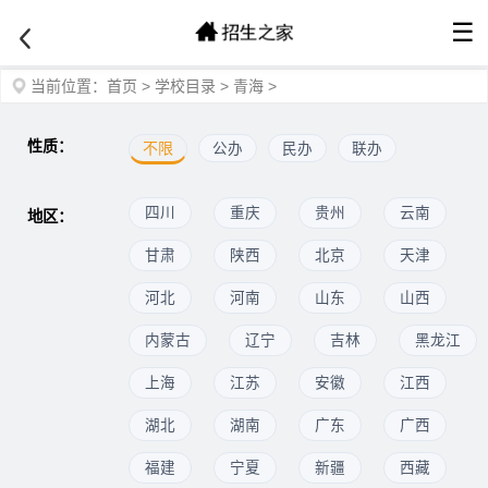
☰
当前位置：
首页
>
学校目录
>
青海
>
性质：
不限
公办
民办
联办
四川
重庆
贵州
云南
地区：
甘肃
陕西
北京
天津
河北
河南
山东
山西
内蒙古
辽宁
吉林
黑龙江
上海
江苏
安徽
江西
湖北
湖南
广东
广西
福建
宁夏
新疆
西藏