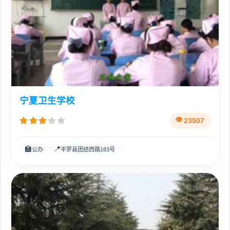
宁夏卫生学校
23507
🏫
📍
公办
平罗县团结西路183号