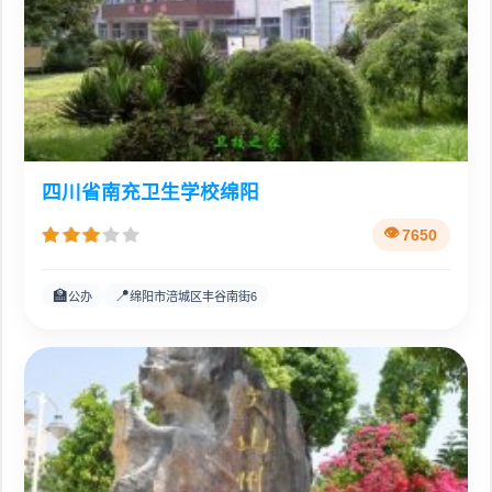
四川省南充卫生学校绵阳
7650
🏫
📍
公办
绵阳市涪城区丰谷南街6