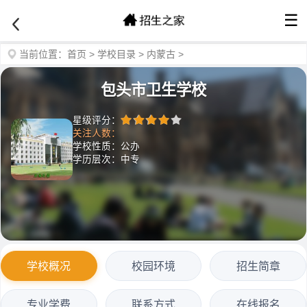
☰
当前位置：
首页
>
学校目录
>
内蒙古
>
包头市卫生学校
星级评分：
关注人数：
学校性质：公办
学历层次：中专
学校概况
校园环境
招生简章
专业学费
联系方式
在线报名