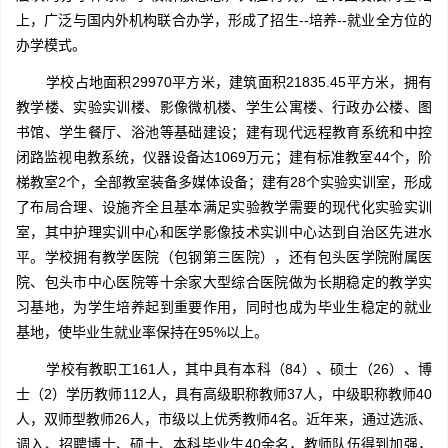
上，广泛与国内外机构联合办学，形成了招生--培养--就业全方位的
办学模式。
学校占地面积29970平方米，建筑面积21835.45平方米，拥有
教学楼、实验实训楼、影像微机楼、学生公寓楼、行政办公楼、图
书馆、学生餐厅、浴池等基础建设；建有现代远程教育系统和中控
闭路监视电教系统，仪器设备达1069万元；建有标准教室44个，阶
梯教室2个，全部教室装备多媒体设备；建有28个实验实训室，形成
了布局合理、设施齐全且基本满足实验教学需要的现代化实验实训
室，其中护理实训中心和医学影像技术实训中心达到自治区先进水
平。学校拥有教学医院（包钢第三医院），还有包头医学院附属医
院、包头市中心医院等十余家大型综合医院做为长期稳定的教学实
习基地，为学生培养起到重要作用，同时也成为毕业生稳定的就业
基地，使毕业生就业率保持在95%以上。
学校有教职工161人，其中具有本科（84）、硕士（26）、博
士（2）学历教师112人，具有高级职称教师37人，中级职称教师40
人，双师型教师26人，市级以上优秀教师4名。近年来，通过选派、
调入、招聘博士、硕士、本科毕业生40余名，教师队伍得到加强，