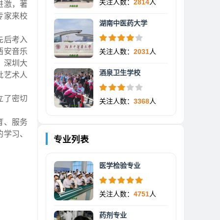
关注人数：
2814
人
进激，著
专家来校
湖南中医药大学
先后考入
西安音乐
关注人数：
2031
人
、深圳大
酒泉卫生学校
批艺术人
立了密切
关注人数：
3368
人
育、服务
的学习、
专业列表
医学检验专业
关注人数：
4751
人
药剂专业