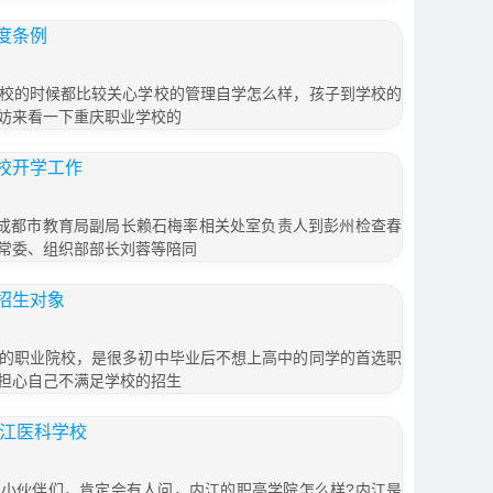
度条例
校的时候都比较关心学校的管理自学怎么样，孩子到学校的
妨来看一下重庆职业学校的
校开学工作
，成都市教育局副局长赖石梅率相关处室负责人到彭州检查春
常委、组织部部长刘蓉等陪同
招生对象
的职业院校，是很多初中毕业后不想上高中的同学的首选职
担心自己不满足学校的招生
内江医科学校
小伙伴们，肯定会有人问，内江的职高学院怎么样?内江是