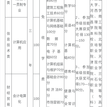
料80分
类
一贯制专
大学、
数学50
建筑工程施
业
河西学
分
工技术60分
院、南
免
2、参加
计算机基础
昌理工
市级技能
英语40
与网络基础
学院等
大赛获奖
三
分
100分
信
本科院
可得130
收
数 据
息
校、北
—150
计算机应
库70分
技
100
计算机
京培黎
分。
用
术
基
职业学
电 子 基
类
院、天
础60分
础40分
学
津现代
计算机组装
年
3、参加
职业学
与维护70分
德育40
省级技能
院、兰
基础会计80
分
大获奖可
费
州石化
分
得170—1
职业学
财
经 济 法80
90分。
院等
健康与
经
分
会计电算
（专
安
贸
100
化
市场营销70
科）高
全常识
易