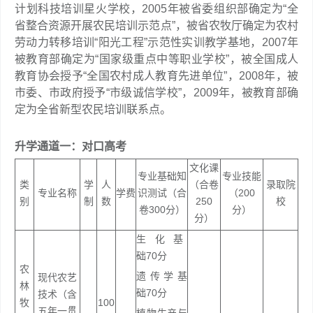
计划科技培训星火学校，2005年被省委组织部确定为“全
省整合资源开展农民培训示范点”，被省农牧厅确定为农村
劳动力转移培训“阳光工程”示范性实训教学基地，2007年
被教育部确定为“国家级重点中等职业学校”，被全国成人
教育协会授予“全国农村成人教育先进单位”，2008年，被
市委、市政府授予“市级诚信学校”，2009年，被教育部确
定为全省新型农民培训联系点。
升学通道一：对口高考
文化课
专业基础知
专业技能
类
学
人
（合卷
录取院
专业名称
学费
识测试（合
（200
别
制
数
250
校
卷300分）
分）
分）
生 化 基
础70分
农
遗 传 学 基
现代农艺
林
础70分
技术（含
牧
100
五年一贯