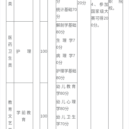
分
职院
20分
类
4、参加
校。
统计基础70
国家级大
分
赛可得20
解剖学基础
0分。
80分
医
生 理 学7
药
0分
卫
护 理
100
病 理 学7
生
0分
类
护理学基础
80分
幼 儿 教 育
学80分
幼 儿 心 理
教
学80分
育
学 前 教
文
100
幼 儿 卫 生
育
艺
学70分