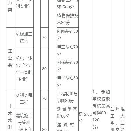
植物生产与
渔
制专业）
环境80分
类
植物保护技
术80分
制图基础80
机械加工
70
分
技术
电工基础70
工
分
业
机电一体
机械基础70
类
化（含五
80
分
年一贯制
电子基础80
专业）
分
1、参加
工程制图与
水利水电
70
学校技能
识图80分
工程
考核最高
土
兰州理
测 量 学 基
可得80—
木
语文60
建筑施工
工大
础80分
120
水
分
与管理
学、兰
建 筑 材
分。
利
（含五年
80
州交通