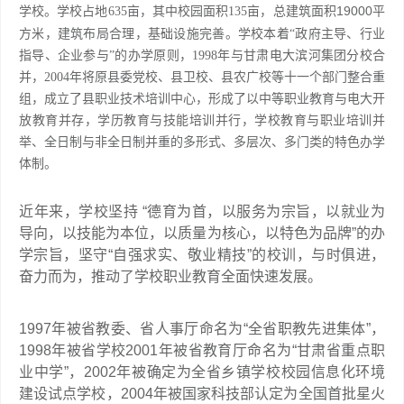
19000平
学校。学校占地635亩，其中校园面积135亩，总建筑面积
方米
，建筑布局合理，基础设施完善。学校本着“政府主导、行业
指导、企业参与”的办学原则，1998年与甘肃电大滨河集团分校合
并，2004年将原县委党校、县卫校、县农广校等十一个部门整合重
组，成立了县职业技术培训中心，形成了以中等职业教育与电大开
放教育并存，学历教育与技能培训并行，学校教育与职业培训并
举、全日制与非全日制并重的多形式、多层次、多门类的特色办学
体制。
近年来，学校坚持 “德育为首，以服务为宗旨，以就业为
导向，以技能为本位，以质量为核心，以特色为品牌”的办
学宗旨，坚守“自强求实、敬业精技”的校训，与时俱进，
奋力而为，推动了学校职业教育全面快速发展。
1997年被省教委、省人事厅命名为“全省职教先进集体”，
1998年被省学校2001年被省教育厅命名为“甘肃省重点职
业中学”，2002年被确定为全省乡镇学校校园信息化环境
建设试点学校，2004年被国家科技部认定为全国首批星火