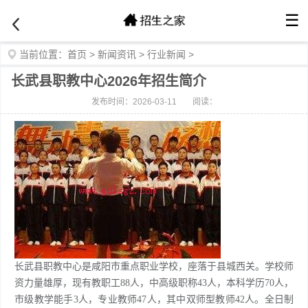
☰
当前位置：
首页
>
新闻资讯
>
行业新闻
>
长武县职教中心2026年招生简介
发布时间：2026-03-11
阅读：
长武县职教中心是咸阳市重点职业学校，座落于县城西关。学校师
资力量雄厚，现有教职工88人，中高级职称43人，本科学历70人，
市级教学能手3人，专业教师47人，其中双师型教师42人。全日制