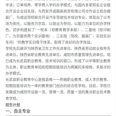
半读；订单培养、零学费入学的办学模式，与国内多家知名企业联
合开设企业冠名班，与西安开成服装商贸有限公司合作设立校办服
装厂、与咸运驾校联合开设汽车驾驶技术培训专业，体现出了以市
场为依托、以服务为宗旨、以就业为导向、以能力为本位的办学特
色，初步构建起了“一校本（校教育教学本部）、二基地（校印刷
厂、为农服务两个实训基地）、三实践（驾校、服装厂、实验实训
车间）”的教学实训骨干体系，取得了良好的办学效益。
学校先后被评为陕西省卫生工作先进单位、陕西省劳动就业指导先
进单位。陕西省职业教育先进单位、咸阳市质量管理先进单位。现
已成为长武县职业教育、技术培训的窗口，形成了以中等职业教育
为主体，职业教育单招和短期技能培训为两翼的多规格、多层次的
办学模式。
长武县职业教育中心是我县唯一一所融职业教育、成人学历教育、
短期技能培训为一体的教育部门创办的综合性学校。目前，学校已
发展成为咸阳市设施一流、管理一流、质量一流的重点职业技术教
育学校。
招生计划
一、自主专业