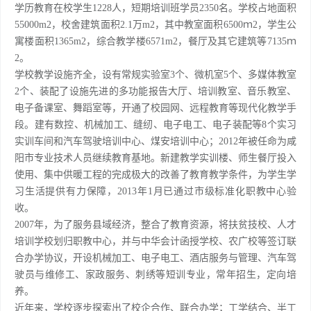
学历教育在校学生1228人，短期培训班学员2350名。学校占地面积
55000m2，校舍建筑面积2.1万m2，其中教室面积6500ｍ2，学生公
寓楼面积1365m2，综合教学楼6571m2，餐厅及其它建筑等7135ｍ
2。
学校教学设施齐全，设有常规实验室3个、微机室5个、多媒体教室
2个、装配了设施先进的多功能报告大厅、培训教室、音乐教室、
电子备课室、舞蹈室等，开通了校园网、远程教育等现代化教学手
段。建有数控、机械加工、缝纫、电子电工、电子装配等8个实习
实训车间和汽车驾驶培训中心、煤安培训中心；2012年被任命为咸
阳市专业技术人员继续教育基地。新建教学实训楼、师生餐厅投入
使用、集中供暖工程的完成极大的改善了教育教学条件，为学生学
习生活提供有力保障，2013年1月已通过市级标准化职教中心验
收。
2007年，为了服务县域经济，整合了教育资源，将扶贫技校、人才
培训学校划归职教中心，并与中华会计函授学校、农广校等签订联
合办学协议，开设机械加工、电子电工、酒店服务与管理、汽车驾
驶员与维修工、家政服务、刺绣等短训专业，常年招生，定向培
养。
近年来，学校逐步探索出了校企合作、联合办学；工学结合、半工