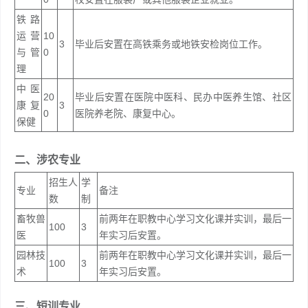
铁路
运营
10
3
毕业后安置在高铁乘务或地铁安检岗位工作。
与管
0
理
中医
20
毕业后安置在医院中医科、民办中医养生馆、社区
康复
3
0
医院养老院、康复中心。
保健
二、涉农专业
招生人
学
专业
备注
数
制
畜牧兽
前两年在职教中心学习文化课并实训，最后一
100
3
医
年实习后安置。
园林技
前两年在职教中心学习文化课并实训，最后一
100
3
术
年实习后安置。
三、短训专业