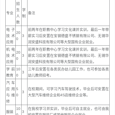
招
生
学
专业
备注
人
制
数
电子
前两年在职教中心学习文化课并实训，最后一年带
20
技术
3
薪实习后安置在宝钢德盛不锈钢有限公司、无锡华
0
应用
润安盛科技有限公司等大型国有企业就业。
机电
前两年在职教中心学习文化课并实训，最后一年带
20
技术
3
薪实习后安置在宝钢德盛不锈钢有限公司、无锡华
0
应用
润安盛科技有限公司等大型国有企业就业。
学前
10
三年后安置在各类民办幼儿园工作，也可参加各类
3
教育
0
幼儿教师招考。
汽车
应用
5
在校期间，可学习汽车驾驶技术，毕业后可安置在
3
与维
0
大型汽车维修企业和4S店维修企业等。
修
10
在我校学习并实训，毕业后可自主就业，也可由我
服装
3
0
校安置在服装厂或其他服装企业就业。